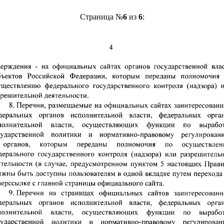
Страница №
6
из
6
: