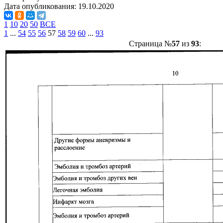
Дата опубликования:
19.10.2020
1
10
20
50
ВСЕ
1
...
54
55
56
57
58
59
60
...
93
Страница №
57
из
93
: