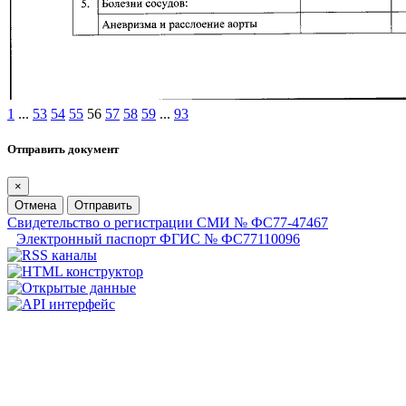
1
...
53
54
55
56
57
58
59
...
93
Отправить документ
×
Отмена
Отправить
Свидетельство о регистрации СМИ № ФС77-47467
Электронный паспорт ФГИС № ФС77110096