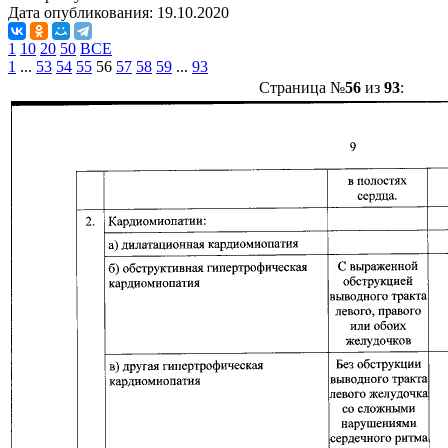
Дата опубликования:
19.10.2020
1
10
20
50
ВСЕ
1
...
53
54
55
56
57
58
59
...
93
Страница №
56
из
93
: