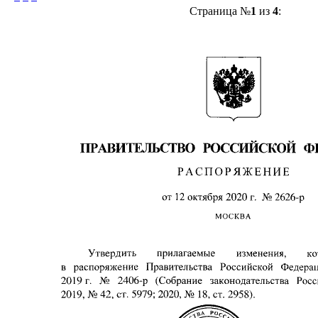
Страница №
1
из
4
: