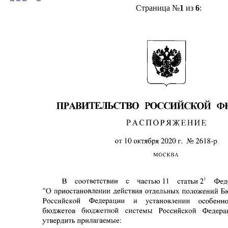
Страница №
1
из
6
: