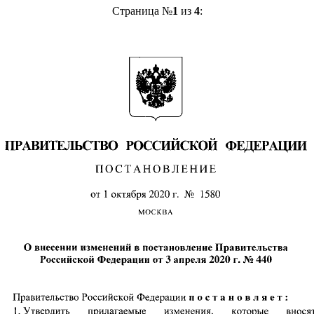
Страница №
1
из
4
: