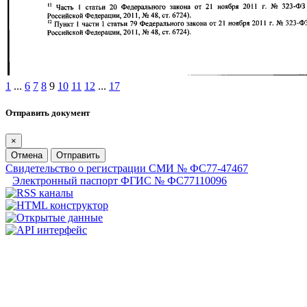
1
...
6
7
8
9
10
11
12
...
17
Отправить документ
×
Отмена
Отправить
Свидетельство о регистрации СМИ № ФС77-47467
Электронный паспорт ФГИС № ФС77110096