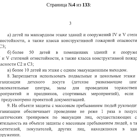
Страница №
4
из
133
: