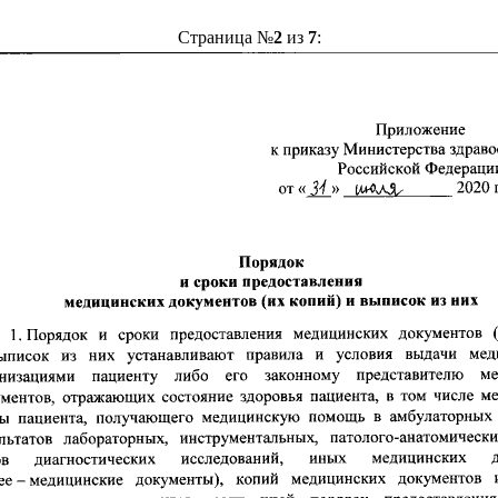
Страница №
2
из
7
: