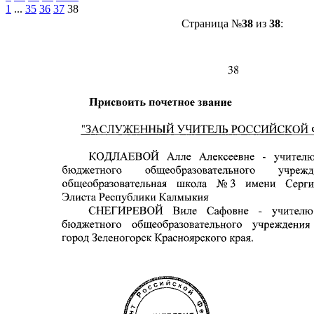
1
...
35
36
37
38
Страница №
38
из
38
: