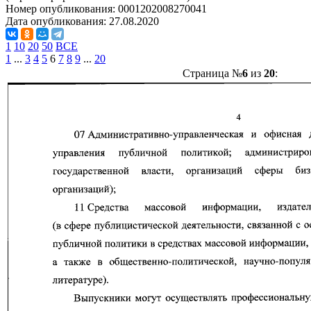
Номер опубликования:
0001202008270041
Дата опубликования:
27.08.2020
1
10
20
50
ВСЕ
1
...
3
4
5
6
7
8
9
...
20
Страница №
6
из
20
: