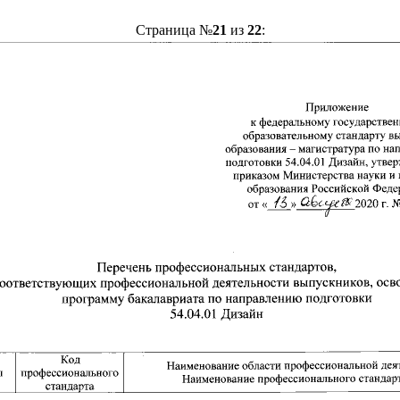
Страница №
21
из
22
: