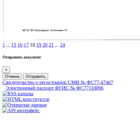
1
...
15
16
17
18
19
20
21
...
24
Отправить документ
×
Отмена
Отправить
Свидетельство о регистрации СМИ № ФС77-47467
Электронный паспорт ФГИС № ФС77110096