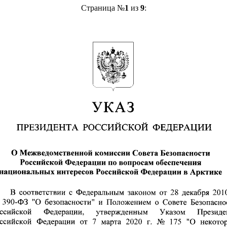
Страница №
1
из
9
: