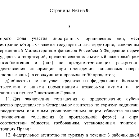
Страница №
6
из
9
: