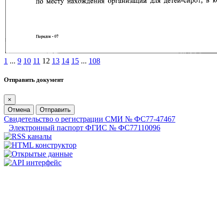
1
...
9
10
11
12
13
14
15
...
108
Отправить документ
×
Отмена
Отправить
Свидетельство о регистрации СМИ № ФС77-47467
Электронный паспорт ФГИС № ФС77110096