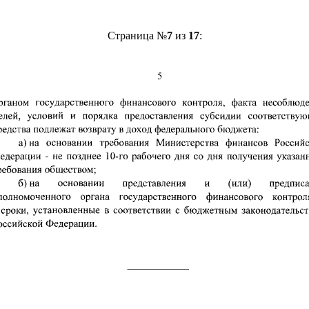
Страница №
7
из
17
: