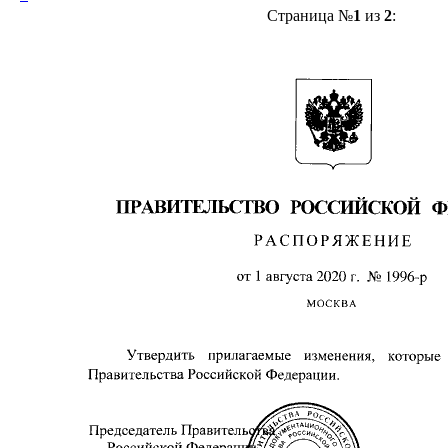
Страница №
1
из
2
: