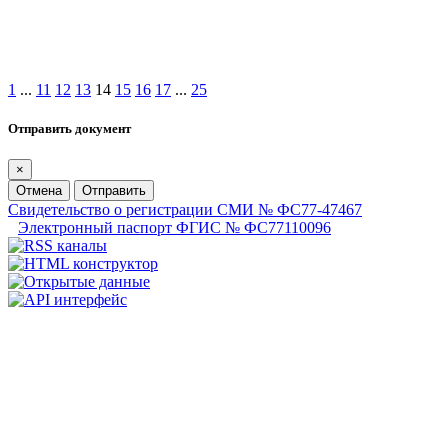
1
...
11
12
13
14
15
16
17
...
25
Отправить документ
×
Отмена
Отправить
Свидетельство о регистрации СМИ № ФС77-47467
Электронный паспорт ФГИС № ФС77110096