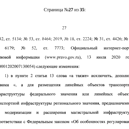
Страница №
27
из
35
: