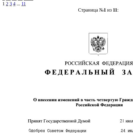
1
2
3
4
...
11
Страница №
1
из
11
: