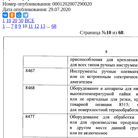
Номер опубликования:
0001202007290020
Дата опубликования:
29.07.2020
1
10
20
50
ВСЕ
1
...
7
8
9
10
11
12
13
...
68
Страница №
10
из
68
: