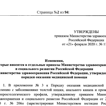
Страница №
2
из
94
: