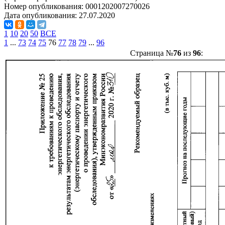
Номер опубликования:
0001202007270026
Дата опубликования:
27.07.2020
1
10
20
50
ВСЕ
1
...
73
74
75
76
77
78
79
...
96
Страница №
76
из
96
: