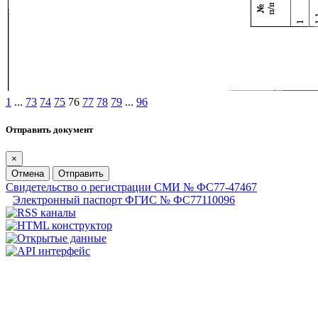
1
...
73
74
75
76
77
78
79
...
96
Отправить документ
×
Отмена
Отправить
Свидетельство о регистрации СМИ № ФС77-47467
Электронный паспорт ФГИС № ФС77110096