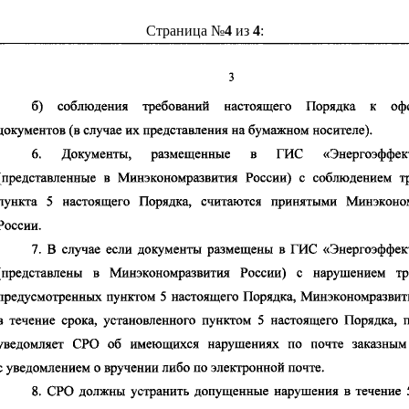
Страница №
4
из
4
: