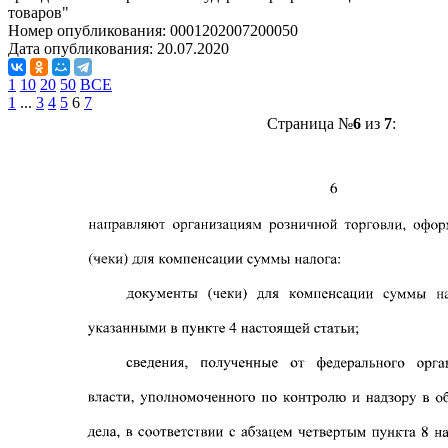
товаров"
Номер опубликования:
0001202007200050
Дата опубликования:
20.07.2020
1
10
20
50
ВСЕ
1
...
3
4
5
6
7
Страница №
6
из
7
: