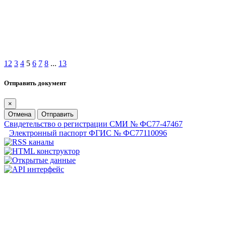
1
2
3
4
5
6
7
8
...
13
Отправить документ
×
Отмена
Отправить
Свидетельство о регистрации СМИ № ФС77-47467
Электронный паспорт ФГИС № ФС77110096