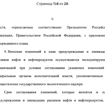
Страница №
6
из
24
: