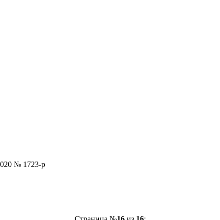
2020 № 1723-р
Страница №
16
из
16
: