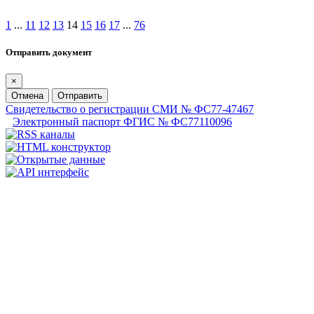
1
...
11
12
13
14
15
16
17
...
76
Отправить документ
×
Отмена
Отправить
Свидетельство о регистрации СМИ № ФС77-47467
Электронный паспорт ФГИС № ФС77110096