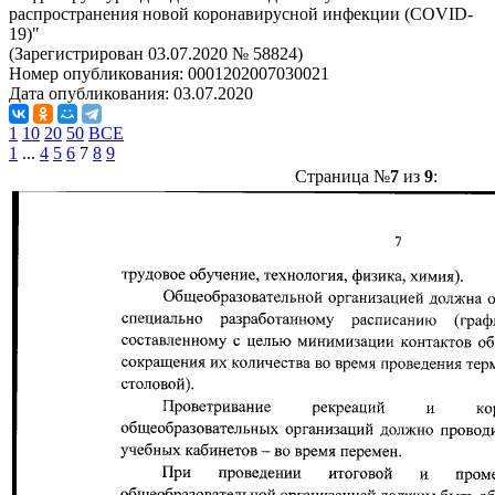
распространения новой коронавирусной инфекции (COVID-
19)"
(Зарегистрирован 03.07.2020 № 58824)
Номер опубликования:
0001202007030021
Дата опубликования:
03.07.2020
1
10
20
50
ВСЕ
1
...
4
5
6
7
8
9
Страница №
7
из
9
: