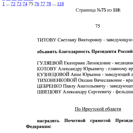
1
...
72
73
74
75
76
77
78
...
118
Страница №
75
из
118
: