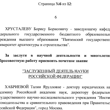
Страница №
6
из
12
: