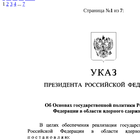
1
2
3
4
...
7
Страница №
1
из
7
: