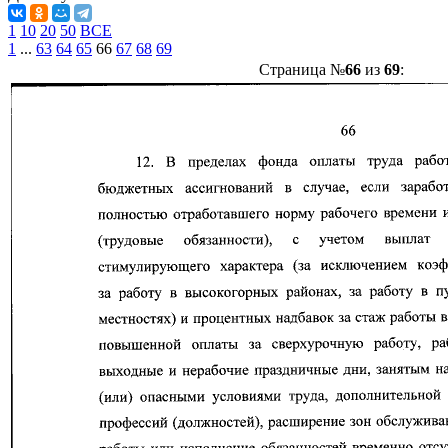
1
10
20
50
ВСЕ
1
...
63
64
65
66
67
68
69
Страница №
66
из
69
: