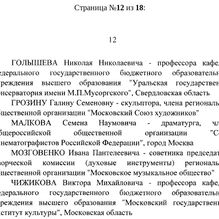
Страница №
12
из
18
: