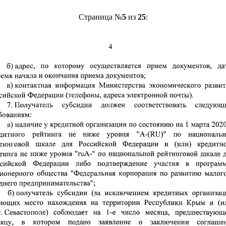
Страница №
5
из
25
: