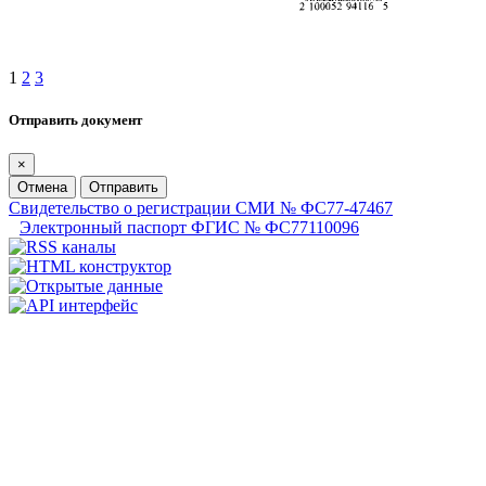
1
2
3
Отправить документ
×
Отмена
Отправить
Свидетельство о регистрации СМИ № ФС77-47467
Электронный паспорт ФГИС № ФС77110096