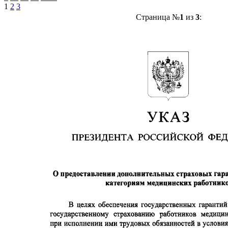
1
2
3
Страница №
1
из
3
: