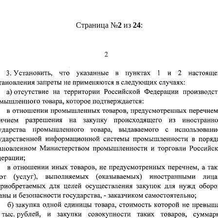
Страница №
2
из
24
: