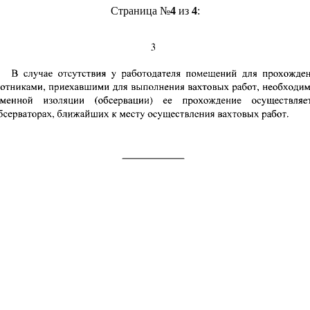
Страница №
4
из
4
: