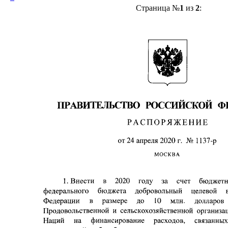
Страница №
1
из
2
: