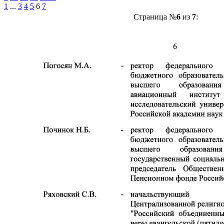
1
...
3
4
5
6
7
Страница №
6
из
7
: