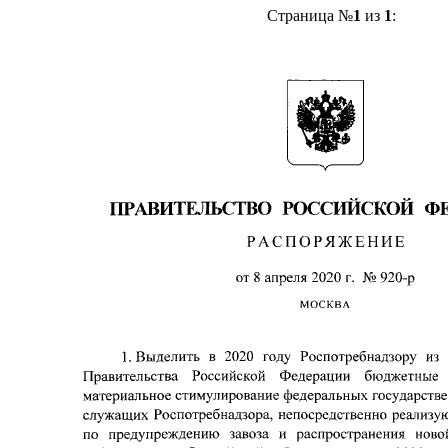
Страница №
1
из
1
: