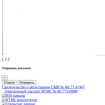
1
2
3
Отправить документ
×
Отмена
Отправить
Свидетельство о регистрации СМИ № ФС77-47467
Электронный паспорт ФГИС № ФС77110096