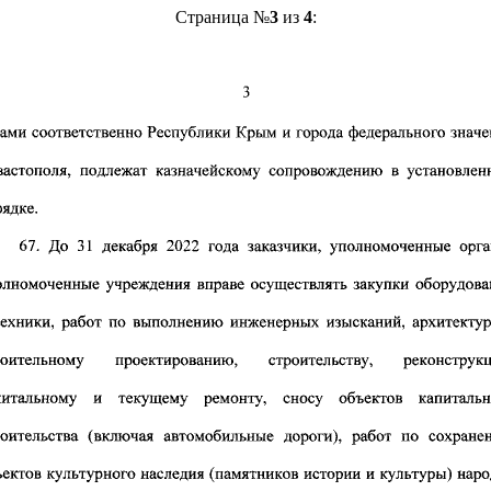
Страница №
3
из
4
: