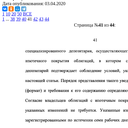
Дата опубликования:
03.04.2020
1
10
20
50
ВСЕ
1
...
38
39
40
41
42
43
44
Страница №
41
из
44
: