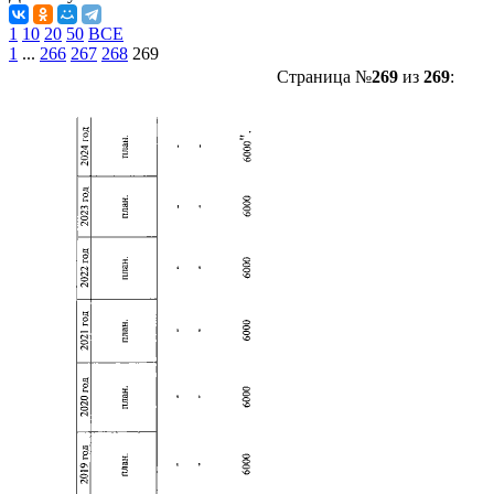
1
10
20
50
ВСЕ
1
...
266
267
268
269
Страница №
269
из
269
: