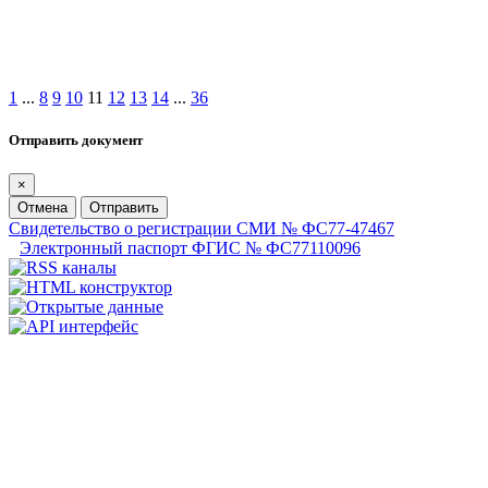
1
...
8
9
10
11
12
13
14
...
36
Отправить документ
×
Отмена
Отправить
Свидетельство о регистрации СМИ № ФС77-47467
Электронный паспорт ФГИС № ФС77110096