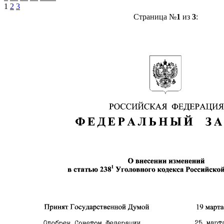
1
2
3
Страница №
1
из
3
: