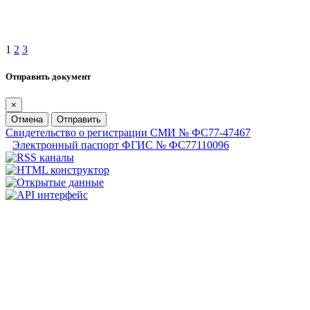
1
2
3
Отправить документ
×
Отмена
Отправить
Свидетельство о регистрации СМИ № ФС77-47467
Электронный паспорт ФГИС № ФС77110096