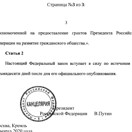
Страница №
3
из
3
: